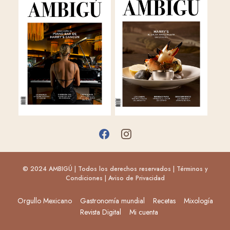
© 2024 AMBIGÚ | Todos los derechos reservados |
Términos y
Condiciones
|
Aviso de Privacidad
Orgullo Mexicano
Gastronomía mundial
Recetas
Mixología
Revista Digital
Mi cuenta