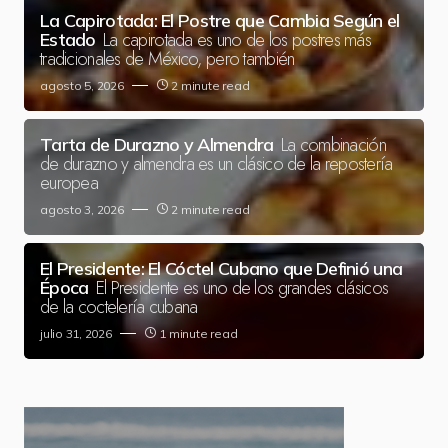
La Capirotada: El Postre que Cambia Según el
La capirotada es uno de los postres más
Estado
tradicionales de México, pero también
agosto 5, 2026
2 minute read
La combinación
Tarta de Durazno y Almendra
de durazno y almendra es un clásico de la repostería
europea
agosto 3, 2026
2 minute read
El Presidente: El Cóctel Cubano que Definió una
El Presidente es uno de los grandes clásicos
Época
de la coctelería cubana
julio 31, 2026
1 minute read