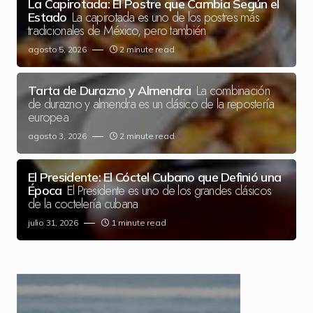
La Capirotada: El Postre que Cambia Según el
La capirotada es uno de los postres más
Estado
tradicionales de México, pero también
agosto 5, 2026
2 minute read
La combinación
Tarta de Durazno y Almendra
de durazno y almendra es un clásico de la repostería
europea
agosto 3, 2026
2 minute read
El Presidente: El Cóctel Cubano que Definió una
El Presidente es uno de los grandes clásicos
Época
de la coctelería cubana
julio 31, 2026
1 minute read