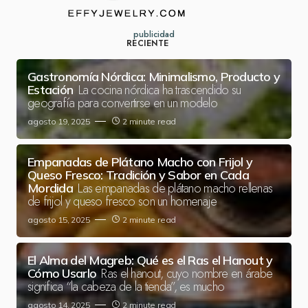
publicidad
RECIENTE
Gastronomía Nórdica: Minimalismo, Producto y
La cocina nórdica ha trascendido su
Estación
geografía para convertirse en un modelo
agosto 19, 2025
2 minute read
Empanadas de Plátano Macho con Frijol y
Queso Fresco: Tradición y Sabor en Cada
Las empanadas de plátano macho rellenas
Mordida
de frijol y queso fresco son un homenaje
agosto 15, 2025
2 minute read
El Alma del Magreb: Qué es el Ras el Hanout y
Ras el hanout, cuyo nombre en árabe
Cómo Usarlo
significa “la cabeza de la tienda”, es mucho
agosto 14, 2025
2 minute read