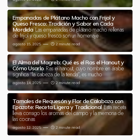
Empanadas de Plátano Macho con Frijol y
Queso Fresco: Tradición y Sabor en Cada
Las empanadas de plátano macho rellenas
Mordida
de frijol y queso fresco son un homenaje
agosto 15, 2025
2 minute read
El Alma del Magreb: Qué es el Ras el Hanout y
Ras el hanout, cuyo nombre en árabe
Cómo Usarlo
significa “la cabeza de la tienda”, es mucho
agosto 14, 2025
2 minute read
Tamales de Requesón y Flor de Calabaza con
Esta receta
Epazote: Receta Ligera y Tradicional
lleva consigo los aromas del campo y la memoria de
las cocinas
agosto 12, 2025
2 minute read