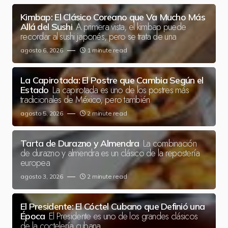
Kimbap: El Clásico Coreano que Va Mucho Más
A primera vista, el kimbap puede
Allá del Sushi
recordar al sushi japonés, pero se trata de una
agosto 6, 2026
1 minute read
La Capirotada: El Postre que Cambia Según el
La capirotada es uno de los postres más
Estado
tradicionales de México, pero también
agosto 5, 2026
2 minute read
La combinación
Tarta de Durazno y Almendra
de durazno y almendra es un clásico de la repostería
europea
agosto 3, 2026
2 minute read
El Presidente: El Cóctel Cubano que Definió una
El Presidente es uno de los grandes clásicos
Época
de la coctelería cubana