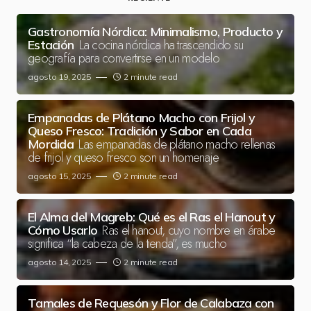
Gastronomía Nórdica: Minimalismo, Producto y
La cocina nórdica ha trascendido su
Estación
geografía para convertirse en un modelo
agosto 19, 2025
2 minute read
Empanadas de Plátano Macho con Frijol y
Queso Fresco: Tradición y Sabor en Cada
Las empanadas de plátano macho rellenas
Mordida
de frijol y queso fresco son un homenaje
agosto 15, 2025
2 minute read
El Alma del Magreb: Qué es el Ras el Hanout y
Ras el hanout, cuyo nombre en árabe
Cómo Usarlo
significa “la cabeza de la tienda”, es mucho
agosto 14, 2025
2 minute read
Tamales de Requesón y Flor de Calabaza con