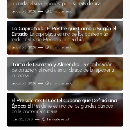
recordar al sushi japonés, pero se trata de una
agosto 6, 2026
1 minute read
La Capirotada: El Postre que Cambia Según el
La capirotada es uno de los postres más
Estado
tradicionales de México, pero también
agosto 5, 2026
2 minute read
La combinación
Tarta de Durazno y Almendra
de durazno y almendra es un clásico de la repostería
europea
agosto 3, 2026
2 minute read
El Presidente: El Cóctel Cubano que Definió una
El Presidente es uno de los grandes clásicos
Época
de la coctelería cubana
julio 31, 2026
1 minute read