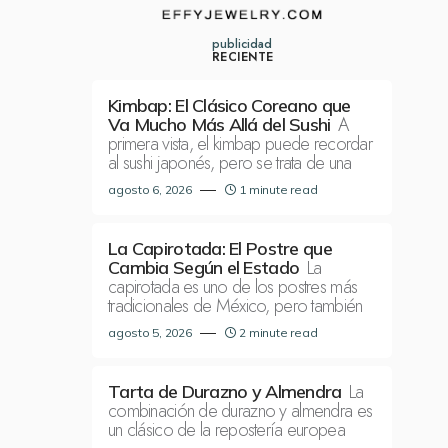
publicidad
RECIENTE
Kimbap: El Clásico Coreano que
A
Va Mucho Más Allá del Sushi
primera vista, el kimbap puede recordar
al sushi japonés, pero se trata de una
agosto 6, 2026
1 minute read
La Capirotada: El Postre que
La
Cambia Según el Estado
capirotada es uno de los postres más
tradicionales de México, pero también
agosto 5, 2026
2 minute read
La
Tarta de Durazno y Almendra
combinación de durazno y almendra es
un clásico de la repostería europea