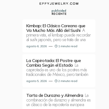
publicidad
RECIENTE
Kimbap: El Clásico Coreano que
A
Va Mucho Más Allá del Sushi
primera vista, el kimbap puede recordar
al sushi japonés, pero se trata de una
agosto 6, 2026
1 minute read
La Capirotada: El Postre que
La
Cambia Según el Estado
capirotada es uno de los postres más
tradicionales de México, pero también
agosto 5, 2026
2 minute read
La
Tarta de Durazno y Almendra
combinación de durazno y almendra es
un clásico de la repostería europea