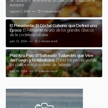
de durazno y almendra es un clásico de la repostería
europea
agosto 3, 2026
2 minute read
El Presidente: El Cóctel Cubano que Definió una
El Presidente es uno de los grandes clásicos
Época
de la coctelería cubana
julio 31, 2026
1 minute read
Pad Kra Pao: El Salteado Tailandés que Vive
El pad kra pao es uno de
del Fuego y la Albahaca
los platillos más populares de Tailandia
julio 30, 2026
1 minute read