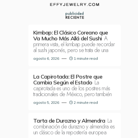
publicidad
RECIENTE
Kimbap: El Clásico Coreano que
A
Va Mucho Más Allá del Sushi
primera vista, el kimbap puede recordar
al sushi japonés, pero se trata de una
agosto 6, 2026
1 minute read
La Capirotada: El Postre que
La
Cambia Según el Estado
capirotada es uno de los postres más
tradicionales de México, pero también
agosto 5, 2026
2 minute read
La
Tarta de Durazno y Almendra
combinación de durazno y almendra es
un clásico de la repostería europea