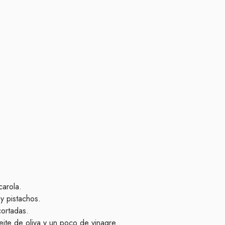
carola.
y pistachos.
cortadas.
ite de oliva y un poco de vinagre.