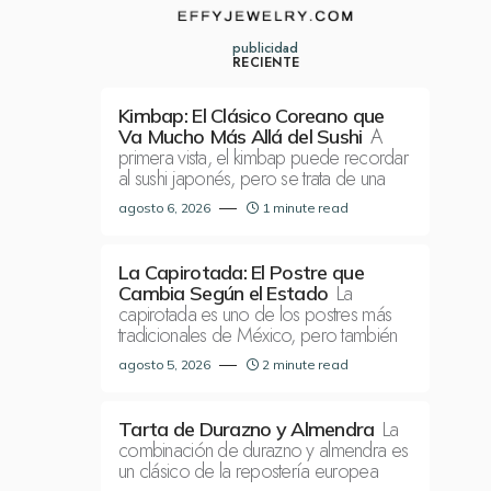
publicidad
RECIENTE
Kimbap: El Clásico Coreano que
A
Va Mucho Más Allá del Sushi
primera vista, el kimbap puede recordar
al sushi japonés, pero se trata de una
agosto 6, 2026
1 minute read
La Capirotada: El Postre que
La
Cambia Según el Estado
capirotada es uno de los postres más
tradicionales de México, pero también
agosto 5, 2026
2 minute read
La
Tarta de Durazno y Almendra
combinación de durazno y almendra es
un clásico de la repostería europea