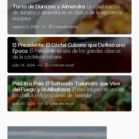
La combinación
Tarta de Durazno y Almendra
de durazno y almendra es un clásico de la repostería
europea
agosto 3, 2026
2 minute read
El Presidente: El Cóctel Cubano que Definió una
El Presidente es uno de los grandes clásicos
Época
de la coctelería cubana
julio 31, 2026
1 minute read
Pad Kra Pao: El Salteado Tailandés que Vive
El pad kra pao es uno de
del Fuego y la Albahaca
los platillos más populares de Tailandia
julio 30, 2026
1 minute read