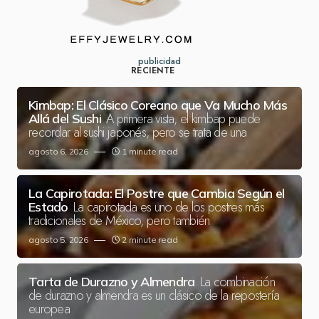
publicidad
RECIENTE
Kimbap: El Clásico Coreano que Va Mucho Más
A primera vista, el kimbap puede
Allá del Sushi
recordar al sushi japonés, pero se trata de una
agosto 6, 2026
1 minute read
La Capirotada: El Postre que Cambia Según el
La capirotada es uno de los postres más
Estado
tradicionales de México, pero también
agosto 5, 2026
2 minute read
La combinación
Tarta de Durazno y Almendra
de durazno y almendra es un clásico de la repostería
europea