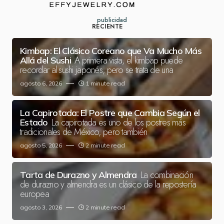
publicidad
RECIENTE
Kimbap: El Clásico Coreano que Va Mucho Más
A primera vista, el kimbap puede
Allá del Sushi
recordar al sushi japonés, pero se trata de una
agosto 6, 2026
1 minute read
La Capirotada: El Postre que Cambia Según el
La capirotada es uno de los postres más
Estado
tradicionales de México, pero también
agosto 5, 2026
2 minute read
La combinación
Tarta de Durazno y Almendra
de durazno y almendra es un clásico de la repostería
europea
agosto 3, 2026
2 minute read