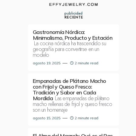
publicidad
RECIENTE
Gastronomía Nórdica:
Minimalismo, Producto y Estación
La cocina nórdica ha trascendido su
geografía para convertirse en un
modelo
agosto 19, 2025
2 minute read
Empanadas de Plátano Macho
con Frijol y Queso Fresco:
Tradición y Sabor en Cada
Las empanadas de plátano
Mordida
macho rellenas de frijol y queso fresco
son un homenaje
agosto 15, 2025
2 minute read
El Alma del Magreb: Qué es el Ras