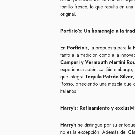
tomillo fresco, lo que resulta en un
original.
Porfirio’s: Un homenaje a la tra
En
Porfirio’s
, la propuesta para la
tanto a la tradición como a la innova
Campari y Vermouth Martini Ro
experiencia auténtica. Sin embargo,
que integra
Tequila Patrón Silver
Rosso, ofreciendo una mezcla que d
italianos.
Harry’s: Refinamiento y exclusiv
Harry’s
se distingue por su enfoque 
no es la excepción. Además del
Cl