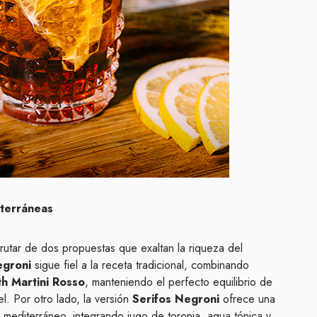
iterráneas
rutar de dos propuestas que exaltan la riqueza del
egroni
sigue fiel a la receta tradicional, combinando
h Martini Rosso
, manteniendo el perfecto equilibrio de
l. Por otro lado, la versión
Serifos Negroni
ofrece una
 mediterráneo, integrando jugo de toronja, agua tónica y