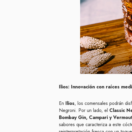
Ilios: Innovación con raíces med
En
Ilios
, los comensales podrán disf
Negroni. Por un lado, el
Classic N
Bombay Gin, Campari y Vermout
sabores que caracteriza a este cócte
reinterpretación fresca con un toque