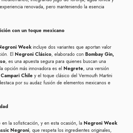
a experiencia renovada, pero manteniendo la esencia
dición con un toque mexicano
Negroni Week
incluye dos variantes que aportan valor
ción. El
Negroni Clásico
, elaborado con
Bombay Gin,
sso
, es una apuesta segura para quienes buscan una
 la opción más innovadora es el
Negrete
, una versión
, Campari Chile
y el toque clásico del Vermouth Martini
estaca por su audaz fusión de elementos mexicanos e
idad
en la sofisticación, y en esta ocasión, la
Negroni Week
assic Negroni
, que respeta los ingredientes originales,