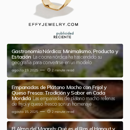
publicidad
RECIENTE
Gastronomía Nórdica: Minimalismo, Producto y
La cocina nórdica ha trascendido su
Estación
geografía para convertirse en un modelo
agosto 19, 2025
2 minute read
Empanadas de Plátano Macho con Frijol y
Queso Fresco: Tradición y Sabor en Cada
Las empanadas de plátano macho rellenas
Mordida
de frijol y queso fresco son un homenaje
agosto 15, 2025
2 minute read
El Alma del Magreb: Qué es el Ras el Hanout y