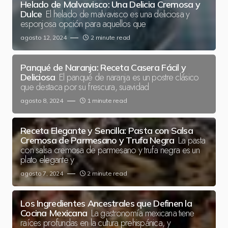
Helado de Malvavisco: Una Delicia Cremosa y
El helado de malvavisco es una deliciosa y
Dulce
esponjosa opción para aquellos que
agosto 12, 2024
2 minute read
Panqué de Naranja: Receta Casera Fácil y
El panqué de naranja es un postre clásico
Deliciosa
que destaca por su frescura, suavidad
agosto 8, 2024
1 minute read
Receta Elegante y Sencilla: Pasta con Salsa
La pasta
Cremosa de Parmesano y Trufa Negra
con salsa cremosa de parmesano y trufa negra es un
plato elegante y
agosto 7, 2024
2 minute read
Los Ingredientes Ancestrales que Definen la
La gastronomía mexicana tiene
Cocina Mexicana
raíces profundas en la cultura prehispánica, y