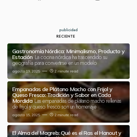
publicidad
RECIENTE
Gastronomía Nórdica: Minimalismo, Producto y
La cocina nórdica ha trascendido su
Estación
geografía para convertirse en un modelo
agosto 19, 2025
2 minute read
Empanadas de Plátano Macho con Frijol y
Queso Fresco: Tradición y Sabor en Cada
Las empanadas de plátano macho rellenas
Mordida
de frijol y queso fresco son un homenaje
agosto 15, 2025
2 minute read
El Alma del Magreb: Qué es el Ras el Hanout y