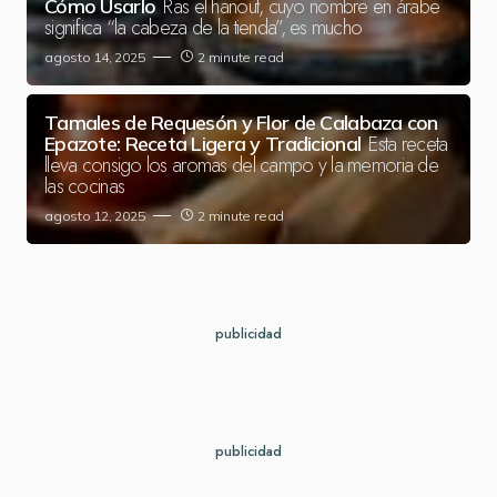
Ras el hanout, cuyo nombre en árabe
Cómo Usarlo
significa “la cabeza de la tienda”, es mucho
agosto 14, 2025
2 minute read
Tamales de Requesón y Flor de Calabaza con
Esta receta
Epazote: Receta Ligera y Tradicional
lleva consigo los aromas del campo y la memoria de
las cocinas
agosto 12, 2025
2 minute read
publicidad
publicidad