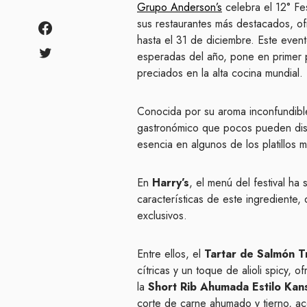
Grupo Anderson’s
celebra el 12° Fes
sus restaurantes más destacados, of
hasta el 31 de diciembre. Este even
esperadas del año, pone en primer p
preciados en la alta cocina mundial.
Conocida por su aroma inconfundible 
gastronómico que pocos pueden disfr
esencia en algunos de los platillos 
En
Harry’s
, el menú del festival ha
características de este ingrediente,
exclusivos.
Entre ellos, el
Tartar de Salmón T
cítricas y un toque de alioli spicy, 
la
Short Rib Ahumada Estilo Kans
corte de carne ahumado y tierno, 