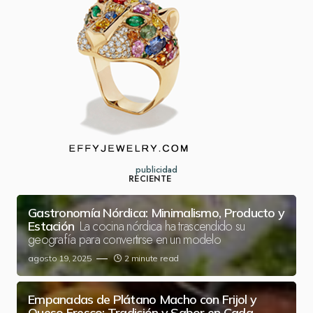
publicidad
RECIENTE
Gastronomía Nórdica: Minimalismo, Producto y
La cocina nórdica ha trascendido su
Estación
geografía para convertirse en un modelo
agosto 19, 2025
2 minute read
Empanadas de Plátano Macho con Frijol y
Queso Fresco: Tradición y Sabor en Cada