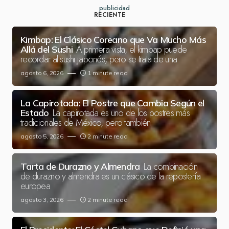
publicidad
RECIENTE
Kimbap: El Clásico Coreano que Va Mucho Más
A primera vista, el kimbap puede
Allá del Sushi
recordar al sushi japonés, pero se trata de una
agosto 6, 2026
1 minute read
La Capirotada: El Postre que Cambia Según el
La capirotada es uno de los postres más
Estado
tradicionales de México, pero también
agosto 5, 2026
2 minute read
La combinación
Tarta de Durazno y Almendra
de durazno y almendra es un clásico de la repostería
europea
agosto 3, 2026
2 minute read