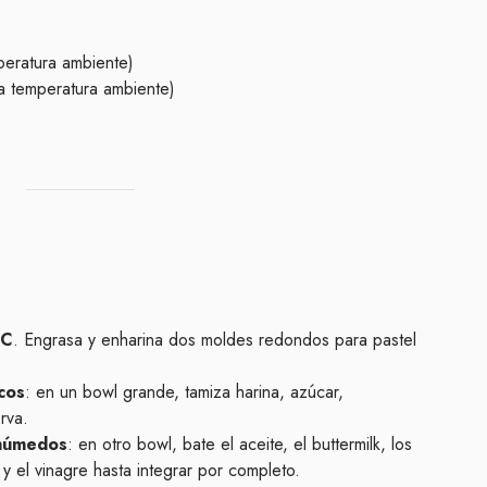
eratura ambiente)
(a temperatura ambiente)
°C
. Engrasa y enharina dos moldes redondos para pastel
cos
: en un bowl grande, tamiza harina, azúcar,
rva.
 húmedos
: en otro bowl, bate el aceite, el buttermilk, los
a y el vinagre hasta integrar por completo.