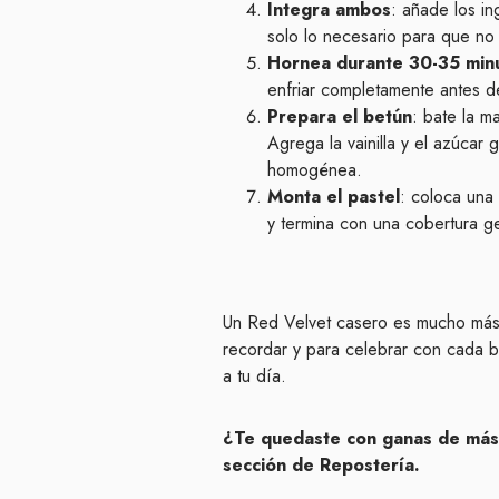
Integra ambos
: añade los i
solo lo necesario para que n
Hornea durante 30-35 min
enfriar completamente antes d
Prepara el betún
: bate la m
Agrega la vainilla y el azúca
homogénea.
Monta el pastel
: coloca una
y termina con una cobertura g
Un Red Velvet casero es mucho más 
recordar y para celebrar con cada b
a tu día.
¿Te quedaste con ganas de más
sección de Repostería.