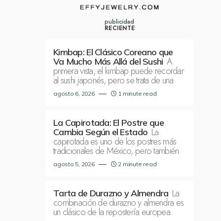
publicidad
RECIENTE
Kimbap: El Clásico Coreano que
A
Va Mucho Más Allá del Sushi
primera vista, el kimbap puede recordar
al sushi japonés, pero se trata de una
agosto 6, 2026
1 minute read
La Capirotada: El Postre que
La
Cambia Según el Estado
capirotada es uno de los postres más
tradicionales de México, pero también
agosto 5, 2026
2 minute read
La
Tarta de Durazno y Almendra
combinación de durazno y almendra es
un clásico de la repostería europea