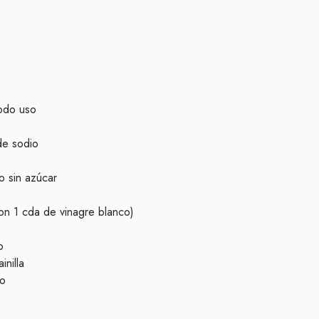
todo uso
de sodio
o sin azúcar
con 1 cda de vinagre blanco)
o
inilla
co