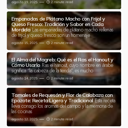
agosto 19, 2025
2 minute read
Empanadas de Plátano Macho con Frijol y
Queso Fresco: Tradición y Sabor en Cada
Las empanadas de plátano macho rellenas
Mordida
de frijol y queso fresco son un homenaje
agosto 15, 2025
2 minute read
El Alma del Magreb: Qué es el Ras el Hanout y
Ras el hanout, cuyo nombre en árabe
Cómo Usarlo
significa “la cabeza de la tienda”, es mucho
agosto 14, 2025
2 minute read
Tamales de Requesón y Flor de Calabaza con
Esta receta
Epazote: Receta Ligera y Tradicional
lleva consigo los aromas del campo y la memoria de
las cocinas
agosto 12, 2025
2 minute read