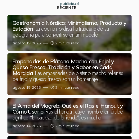
publicidad
RECIENTE
Gastronomía Nórdica: Minimalismo, Producto y
La cocina nórdica ha trascendido su
Estación
geografía para convertirse en un modelo
agosto 19, 2025
2 minute read
Empanadas de Plátano Macho con Frijol y
Queso Fresco: Tradición y Sabor en Cada
Las empanadas de plátano macho rellenas
Mordida
de frijol y queso fresco son un homenaje
agosto 15, 2025
2 minute read
El Alma del Magreb: Qué es el Ras el Hanout y
Ras el hanout, cuyo nombre en árabe
Cómo Usarlo
significa “la cabeza de la tienda”, es mucho
agosto 14, 2025
2 minute read