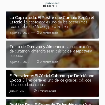
publicidad
RECIENTE
La Capirotada: El Postre que Cambia Según el
La capirotada es uno de los postres más
Estado
tradicionales de México, pero también
agosto 5, 2026
2 minute read
La combinación
Tarta de Durazno y Almendra
de durazno y almendra es un clásico de la repostería
europea
agosto 3, 2026
2 minute read
El Presidente: El Cóctel Cubano que Definió una
El Presidente es uno de los grandes clásicos
Época
de la coctelería cubana
julio 31, 2026
1 minute read
Pad Kra Pao: El Salteado Tailandés que Vive