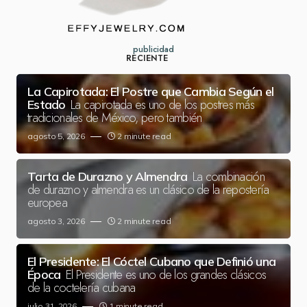
publicidad
RECIENTE
La Capirotada: El Postre que Cambia Según el
La capirotada es uno de los postres más
Estado
tradicionales de México, pero también
agosto 5, 2026
2 minute read
La combinación
Tarta de Durazno y Almendra
de durazno y almendra es un clásico de la repostería
europea
agosto 3, 2026
2 minute read
El Presidente: El Cóctel Cubano que Definió una
El Presidente es uno de los grandes clásicos
Época
de la coctelería cubana
julio 31, 2026
1 minute read