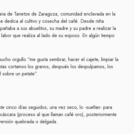
aria de Tanetze de Zaragoza, comunidad enclavada en la
e dedica al cultivo y cosecha del café. Desde niña
añaba a sus abuelitos, su madre y su padre a realizar la
 labor que realiza al lado de su esposo. En algún tiempo
cho orgullo “me gusta sembrar, hacer el cajete, limpiar la
lantas cortamos los granos, después los despulpamos, los
l sobre un petate”.
nte cinco días seguidos; una vez seco, lo -sueltan- para
a cáscara (proceso al que llaman café oro), posteriormente
 versión quebrada o delgada.