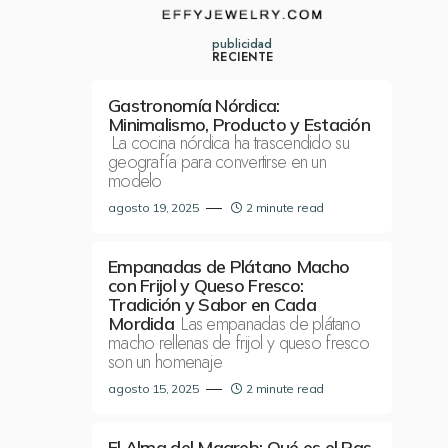
publicidad
RECIENTE
Gastronomía Nórdica:
Minimalismo, Producto y Estación
La cocina nórdica ha trascendido su
geografía para convertirse en un
modelo
agosto 19, 2025
2 minute read
Empanadas de Plátano Macho
con Frijol y Queso Fresco:
Tradición y Sabor en Cada
Las empanadas de plátano
Mordida
macho rellenas de frijol y queso fresco
son un homenaje
agosto 15, 2025
2 minute read
El Alma del Magreb: Qué es el Ras