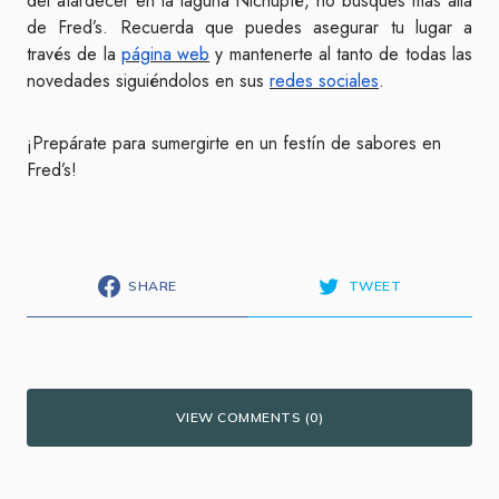
del atardecer en la laguna Nichupté, no busques más allá
de Fred’s. Recuerda que puedes asegurar tu lugar a
través de la
página web
y mantenerte al tanto de todas las
novedades siguiéndolos en sus
redes sociales
.
¡Prepárate para sumergirte en un festín de sabores en
Fred’s!
SHARE
TWEET
VIEW COMMENTS (0)