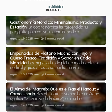
publicidad
RECIENTE
Gastronomía Nórdica: Minimalismo, Producto y
La cocina nórdica ha trascendido su
Estación
geografía para convertirse en un modelo
agosto 19, 2025
2 minute read
Empanadas de Plátano Macho con Frijol y
Queso Fresco: Tradición y Sabor en Cada
Las empanadas de plátano macho rellenas
Mordida
de frijol y queso fresco son un homenaje
agosto 15, 2025
2 minute read
El Alma del Magreb: Qué es el Ras el Hanout y
Ras el hanout, cuyo nombre en árabe
Cómo Usarlo
significa “la cabeza de la tienda”, es mucho
agosto 14, 2025
2 minute read