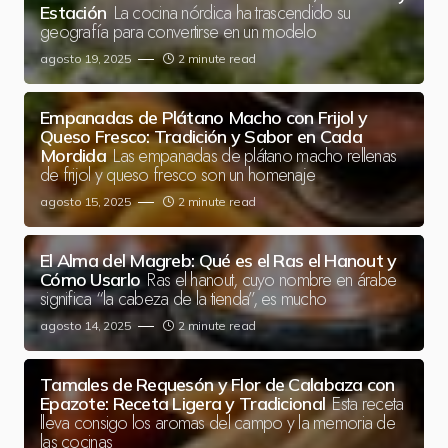
La cocina nórdica ha trascendido su
Estación
geografía para convertirse en un modelo
agosto 19, 2025
2 minute read
Empanadas de Plátano Macho con Frijol y
Queso Fresco: Tradición y Sabor en Cada
Las empanadas de plátano macho rellenas
Mordida
de frijol y queso fresco son un homenaje
agosto 15, 2025
2 minute read
El Alma del Magreb: Qué es el Ras el Hanout y
Ras el hanout, cuyo nombre en árabe
Cómo Usarlo
significa “la cabeza de la tienda”, es mucho
agosto 14, 2025
2 minute read
Tamales de Requesón y Flor de Calabaza con
Esta receta
Epazote: Receta Ligera y Tradicional
lleva consigo los aromas del campo y la memoria de
las cocinas