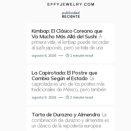
publicidad
RECIENTE
Kimbap: El Clásico Coreano que
A
Va Mucho Más Allá del Sushi
primera vista, el kimbap puede recordar
al sushi japonés, pero se trata de una
agosto 6, 2026
1 minute read
La Capirotada: El Postre que
La
Cambia Según el Estado
capirotada es uno de los postres más
tradicionales de México, pero también
agosto 5, 2026
2 minute read
La
Tarta de Durazno y Almendra
combinación de durazno y almendra es
un clásico de la repostería europea