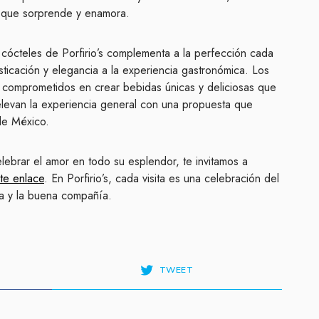
ia que sorprende y enamora.
 cócteles de Porfirio’s complementa a la perfección cada
ticación y elegancia a la experiencia gastronómica. Los
án comprometidos en crear bebidas únicas y deliciosas que
elevan la experiencia general con una propuesta que
 de México.
elebrar el amor en todo su esplendor, te invitamos a
nte enlace
. En Porfirio’s, cada visita es una celebración del
da y la buena compañía.
TWEET