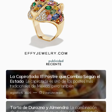
publicidad
RECIENTE
La Capirotada: El Postre que Cambia Según el
La capirotada es uno de los postres más
Estado
tradicionales de México, pero también
agosto 5, 2026
2 minute read
La combinación
Tarta de Durazno y Almendra