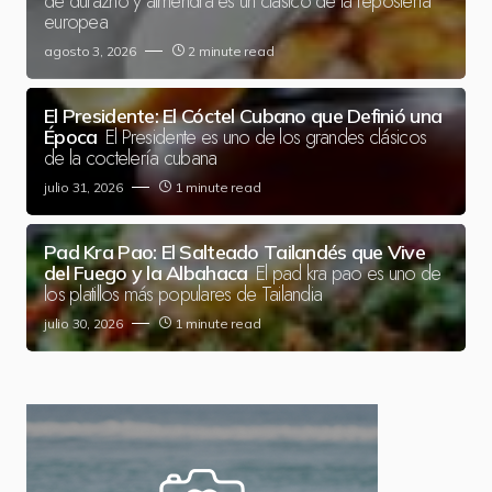
de durazno y almendra es un clásico de la repostería
europea
agosto 3, 2026
2 minute read
El Presidente: El Cóctel Cubano que Definió una
El Presidente es uno de los grandes clásicos
Época
de la coctelería cubana
julio 31, 2026
1 minute read
Pad Kra Pao: El Salteado Tailandés que Vive
El pad kra pao es uno de
del Fuego y la Albahaca
los platillos más populares de Tailandia
julio 30, 2026
1 minute read