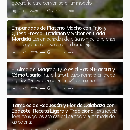
geografía para convertirse en un modelo
agosto 19, 2025
2 minute read
Empanadas de Plátano Macho con Frijol y
Queso Fresco: Tradición y Sabor en Cada
Las empanadas de plátano macho rellenas
Mordida
de frijol y queso fresco son un homenaje
agosto 15, 2025
2 minute read
El Alma del Magreb: Qué es el Ras el Hanout y
Ras el hanout, cuyo nombre en árabe
Cómo Usarlo
significa “la cabeza de la tienda”, es mucho
agosto 14, 2025
2 minute read
Tamales de Requesón y Flor de Calabaza con
Esta receta
Epazote: Receta Ligera y Tradicional
lleva consigo los aromas del campo y la memoria de
las cocinas
agosto 12, 2025
2 minute read