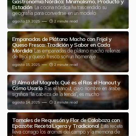
Gastronomía Nórdica: Minimalismo, Producto y
La cocina nórdica ha trascendido su
Estación
geografía para convertirse en un modelo
agosto 19, 2025
2 minute read
Empanadas de Plátano Macho con Frijol y
Queso Fresco: Tradición y Sabor en Cada
Las empanadas de plátano macho rellenas
Mordida
de frijol y queso fresco son un homenaje
agosto 15, 2025
2 minute read
El Alma del Magreb: Qué es el Ras el Hanout y
Ras el hanout, cuyo nombre en árabe
Cómo Usarlo
significa “la cabeza de la tienda”, es mucho
agosto 14, 2025
2 minute read
Tamales de Requesón y Flor de Calabaza con
Esta receta
Epazote: Receta Ligera y Tradicional
lleva consigo los aromas del campo y la memoria de