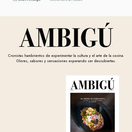
Cronistas hambrientos de experimentar la cultura y el arte de la cocina.
Olores, sabores y sensaciones esperando ser descubiertas.