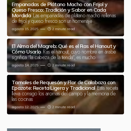
Empanadas de Plátano Macho con Frijol y
Queso Fresco: Tradición y Sabor en Cada
Las empanadas de plátano macho rellenas
Mordida
de frijol y queso fresco son un homenaje
agosto 15, 2025
2 minute read
El Alma del Magreb: Qué es el Ras el Hanout y
Ras el hanout, cuyo nombre en árabe
Cómo Usarlo
significa “la cabeza de la tienda”, es mucho
agosto 14, 2025
2 minute read
Tamales de Requesón y Flor de Calabaza con
Esta receta
Epazote: Receta Ligera y Tradicional
lleva consigo los aromas del campo y la memoria de
las cocinas
agosto 12, 2025
2 minute read