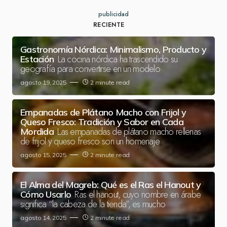
publicidad
RECIENTE
Gastronomía Nórdica: Minimalismo, Producto y
La cocina nórdica ha trascendido su
Estación
geografía para convertirse en un modelo
agosto 19, 2025
2 minute read
Empanadas de Plátano Macho con Frijol y
Queso Fresco: Tradición y Sabor en Cada
Las empanadas de plátano macho rellenas
Mordida
de frijol y queso fresco son un homenaje
agosto 15, 2025
2 minute read
El Alma del Magreb: Qué es el Ras el Hanout y
Ras el hanout, cuyo nombre en árabe
Cómo Usarlo
significa “la cabeza de la tienda”, es mucho
agosto 14, 2025
2 minute read