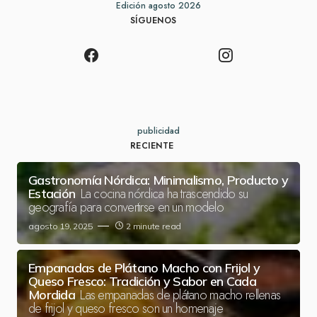
Edición agosto 2026
SÍGUENOS
publicidad
RECIENTE
Gastronomía Nórdica: Minimalismo, Producto y
La cocina nórdica ha trascendido su
Estación
geografía para convertirse en un modelo
agosto 19, 2025
2 minute read
Empanadas de Plátano Macho con Frijol y
Queso Fresco: Tradición y Sabor en Cada
Las empanadas de plátano macho rellenas
Mordida
de frijol y queso fresco son un homenaje