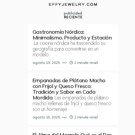
publicidad
RECIENTE
Gastronomía Nórdica:
Minimalismo, Producto y Estación
La cocina nórdica ha trascendido su
geografía para convertirse en un
modelo
agosto 19, 2025
2 minute read
Empanadas de Plátano Macho
con Frijol y Queso Fresco:
Tradición y Sabor en Cada
Las empanadas de plátano
Mordida
macho rellenas de frijol y queso fresco
son un homenaje
agosto 15, 2025
2 minute read
El Alma del Magreb: Qué es el Ras