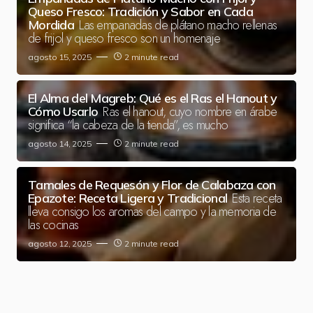
Queso Fresco: Tradición y Sabor en Cada
Las empanadas de plátano macho rellenas
Mordida
de frijol y queso fresco son un homenaje
agosto 15, 2025
2 minute read
El Alma del Magreb: Qué es el Ras el Hanout y
Ras el hanout, cuyo nombre en árabe
Cómo Usarlo
significa “la cabeza de la tienda”, es mucho
agosto 14, 2025
2 minute read
Tamales de Requesón y Flor de Calabaza con
Esta receta
Epazote: Receta Ligera y Tradicional
lleva consigo los aromas del campo y la memoria de
las cocinas
agosto 12, 2025
2 minute read