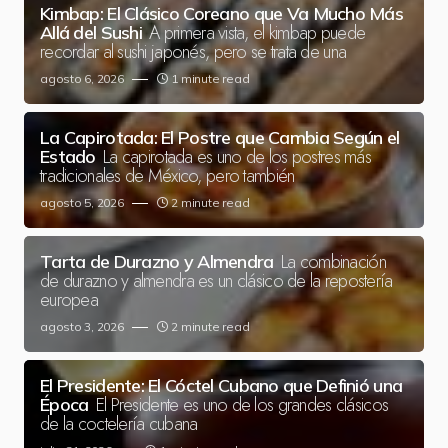
Kimbap: El Clásico Coreano que Va Mucho Más
A primera vista, el kimbap puede
Allá del Sushi
recordar al sushi japonés, pero se trata de una
agosto 6, 2026
1 minute read
La Capirotada: El Postre que Cambia Según el
La capirotada es uno de los postres más
Estado
tradicionales de México, pero también
agosto 5, 2026
2 minute read
La combinación
Tarta de Durazno y Almendra
de durazno y almendra es un clásico de la repostería
europea
agosto 3, 2026
2 minute read
El Presidente: El Cóctel Cubano que Definió una
El Presidente es uno de los grandes clásicos
Época
de la coctelería cubana