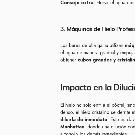
Consejo extra:
Hervir el agua dos 
3. Máquinas de Hielo Profes
Los bares de alta gama utilizan
máqu
el agua de manera gradual y empujan
obtener
cubos grandes y cristali
Impacto en la Diluc
El hielo no solo enfría el cóctel, s
denso, el hielo cristalino se derrite
diluirla de inmediato
. Esto es cla
Manhattan
, donde una dilución con
alcohol y los demás ingredientes.