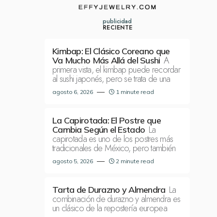
publicidad
RECIENTE
Kimbap: El Clásico Coreano que
A
Va Mucho Más Allá del Sushi
primera vista, el kimbap puede recordar
al sushi japonés, pero se trata de una
agosto 6, 2026
1 minute read
La Capirotada: El Postre que
La
Cambia Según el Estado
capirotada es uno de los postres más
tradicionales de México, pero también
agosto 5, 2026
2 minute read
La
Tarta de Durazno y Almendra
combinación de durazno y almendra es
un clásico de la repostería europea