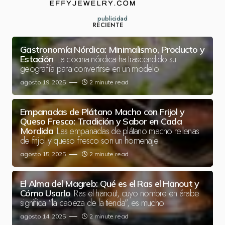
publicidad
RECIENTE
Gastronomía Nórdica: Minimalismo, Producto y
La cocina nórdica ha trascendido su
Estación
geografía para convertirse en un modelo
agosto 19, 2025
2 minute read
Empanadas de Plátano Macho con Frijol y
Queso Fresco: Tradición y Sabor en Cada
Las empanadas de plátano macho rellenas
Mordida
de frijol y queso fresco son un homenaje
agosto 15, 2025
2 minute read
El Alma del Magreb: Qué es el Ras el Hanout y
Ras el hanout, cuyo nombre en árabe
Cómo Usarlo
significa “la cabeza de la tienda”, es mucho
agosto 14, 2025
2 minute read