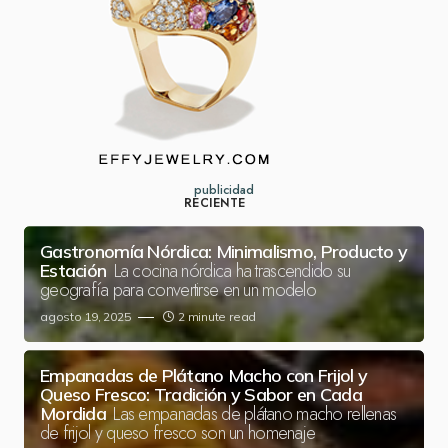
publicidad
RECIENTE
Gastronomía Nórdica: Minimalismo, Producto y
La cocina nórdica ha trascendido su
Estación
geografía para convertirse en un modelo
agosto 19, 2025
2 minute read
Empanadas de Plátano Macho con Frijol y
Queso Fresco: Tradición y Sabor en Cada
Las empanadas de plátano macho rellenas
Mordida
de frijol y queso fresco son un homenaje