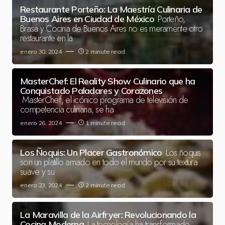
Restaurante Porteño: La Maestría Culinaria de
Porteño,
Buenos Aires en Ciudad de México
Brasa y Cocina de Buenos Aires no es meramente otro
restaurante en la
enero 30, 2024
2 minute read
MasterChef: El Reality Show Culinario que ha
Conquistado Paladares y Corazones
MasterChef, el icónico programa de televisión de
competencia culinaria, se ha
enero 26, 2024
1 minute read
Los ñoquis
Los Ñoquis: Un Placer Gastronómico
son un platillo amado en todo el mundo por su textura
suave y su
enero 23, 2024
2 minute read
La Maravilla de la Airfryer: Revolucionando la
La tecnología ha transformado
Cocina Moderna