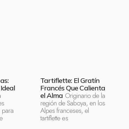
as:
Tartiflette: El Gratín
 Ideal
Francés Que Calienta
a
Originario de la
el Alma
es
región de Saboya, en los
 para
Alpes franceses, el
e
tartiflette es