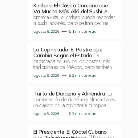
Kimbap: El Clásico Coreano que
A
Va Mucho Más Allá del Sushi
primera vista, el kimbap puede recordar
al sushi japonés, pero se trata de una
agosto 6, 2026
1 minute read
La Capirotada: El Postre que
La
Cambia Según el Estado
capirotada es uno de los postres más
tradicionales de México, pero también
agosto 5, 2026
2 minute read
La
Tarta de Durazno y Almendra
combinación de durazno y almendra es
un clásico de la repostería europea
agosto 3, 2026
2 minute read
El Presidente: El Cóctel Cubano
El Presidente
que Definió una Época