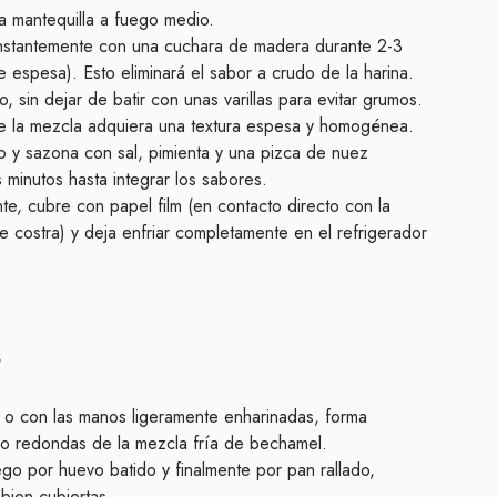
la mantequilla a fuego medio.
nstantemente con una cuchara de madera durante 2-3
 espesa). Esto eliminará el sabor a crudo de la harina.
 sin dejar de batir con unas varillas para evitar grumos.
ue la mezcla adquiera una textura espesa y homogénea.
o y sazona con sal, pimienta y una pizca de nuez
minutos hasta integrar los sabores.
nte, cubre con papel film (en contacto directo con la
 costra) y deja enfriar completamente en el refrigerador
s
 o con las manos ligeramente enharinadas, forma
o redondas de la mezcla fría de bechamel.
ego por huevo batido y finalmente por pan rallado,
ien cubiertas.