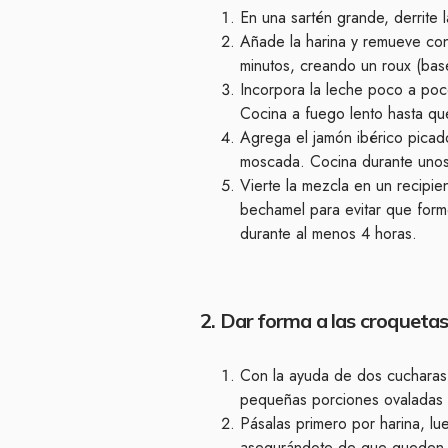
En una sartén grande, derrite 
Añade la harina y remueve co
minutos, creando un roux (base
Incorpora la leche poco a poco,
Cocina a fuego lento hasta q
Agrega el jamón ibérico picad
moscada. Cocina durante unos 
Vierte la mezcla en un recipie
bechamel para evitar que forme
durante al menos 4 horas.
2. Dar forma a las croqueta
Con la ayuda de dos cucharas
pequeñas porciones ovaladas 
Pásalas primero por harina, lu
asegurándote de que queden b