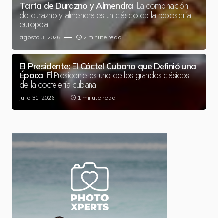
La combinación
Tarta de Durazno y Almendra
de durazno y almendra es un clásico de la repostería
europea
agosto 3, 2026
2 minute read
El Presidente: El Cóctel Cubano que Definió una
El Presidente es uno de los grandes clásicos
Época
de la coctelería cubana
julio 31, 2026
1 minute read