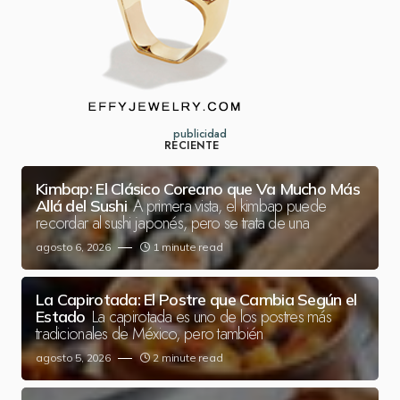
publicidad
RECIENTE
Kimbap: El Clásico Coreano que Va Mucho Más
A primera vista, el kimbap puede
Allá del Sushi
recordar al sushi japonés, pero se trata de una
agosto 6, 2026
1 minute read
La Capirotada: El Postre que Cambia Según el
La capirotada es uno de los postres más
Estado
tradicionales de México, pero también
agosto 5, 2026
2 minute read