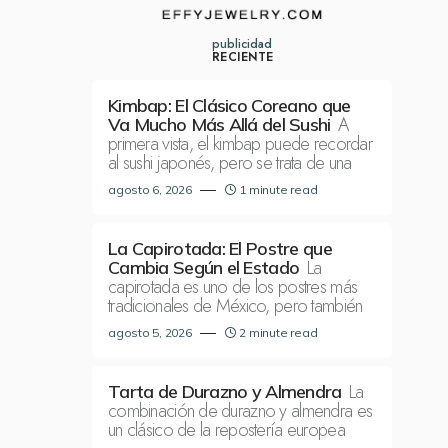
publicidad
RECIENTE
Kimbap: El Clásico Coreano que
A
Va Mucho Más Allá del Sushi
primera vista, el kimbap puede recordar
al sushi japonés, pero se trata de una
agosto 6, 2026
1 minute read
La Capirotada: El Postre que
La
Cambia Según el Estado
capirotada es uno de los postres más
tradicionales de México, pero también
agosto 5, 2026
2 minute read
La
Tarta de Durazno y Almendra
combinación de durazno y almendra es
un clásico de la repostería europea