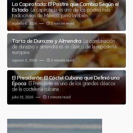
La Capirotada: El Postre que Cambia Según el
La capirotada es uno de los postres más
Estado
tradicionales de México, pero también
agosto 5, 2026
2 minute read
La combinación
Tarta de Durazno y Almendra
de durazno y almendra es un clásico de la repostería
europea
agosto 3, 2026
2 minute read
El Presidente: El Cóctel Cubano que Definió una
El Presidente es uno de los grandes clásicos
Época
de la coctelería cubana
julio 31, 2026
1 minute read