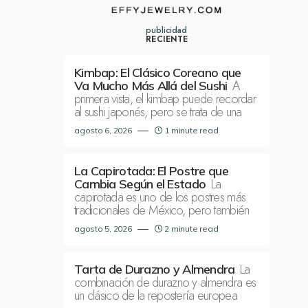
publicidad
RECIENTE
Kimbap: El Clásico Coreano que
A
Va Mucho Más Allá del Sushi
primera vista, el kimbap puede recordar
al sushi japonés, pero se trata de una
agosto 6, 2026
1 minute read
La Capirotada: El Postre que
La
Cambia Según el Estado
capirotada es uno de los postres más
tradicionales de México, pero también
agosto 5, 2026
2 minute read
La
Tarta de Durazno y Almendra
combinación de durazno y almendra es
un clásico de la repostería europea